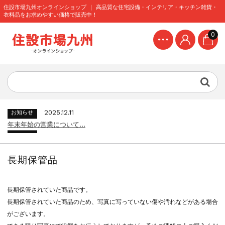
住設市場九州オンラインショップ ｜ 高品質な住宅設備・インテリア・キッチン雑貨・
衣料品をお求めやすい価格で販売中！
0
2024.8.9
お知らせ
【2024年】お盆期間中の営業について...
2026.4.7
お知らせ
配送料金を変更いたしました...
2025.12.11
お知らせ
年末年始の営業について...
2025.8.4
お知らせ
【2025年】お盆期間中の営業について...
2024.12.27
お知らせ
年末年始期間中の営業について...
長期保管品
2024.8.9
お知らせ
【2024年】お盆期間中の営業について...
2026.4.7
お知らせ
長期保管されていた商品です。
配送料金を変更いたしました...
長期保管されていた商品のため、写真に写っていない傷や汚れなどがある場合
2025.12.11
お知らせ
がございます。
年末年始の営業について...