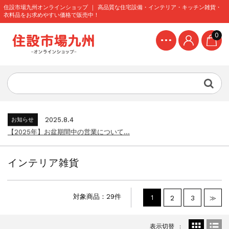
住設市場九州オンラインショップ ｜ 高品質な住宅設備・インテリア・キッチン雑貨・
衣料品をお求めやすい価格で販売中！
0
2024.8.9
お知らせ
【2024年】お盆期間中の営業について...
2026.4.7
お知らせ
配送料金を変更いたしました...
2025.12.11
お知らせ
年末年始の営業について...
2025.8.4
お知らせ
【2025年】お盆期間中の営業について...
2024.12.27
お知らせ
年末年始期間中の営業について...
インテリア雑貨
2024.8.9
お知らせ
【2024年】お盆期間中の営業について...
2026.4.7
お知らせ
対象商品：29件
1
2
3
≫
配送料金を変更いたしました...
2025.12.11
お知らせ
表示切替
年末年始の営業について...