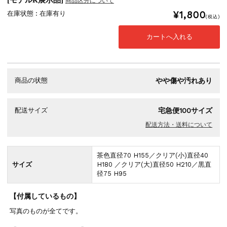
[モデルR展示品]
商品区分について
在庫状態 : 在庫有り
¥1,800
(税込)
商品の状態
やや傷や汚れあり
配送サイズ
宅急便100サイズ
配送方法・送料について
茶色直径70 H155／クリア(小)直径40
サイズ
H180 ／クリア(大)直径50 H210／黒直
径75 H95
【付属しているもの】
写真のものが全てです。