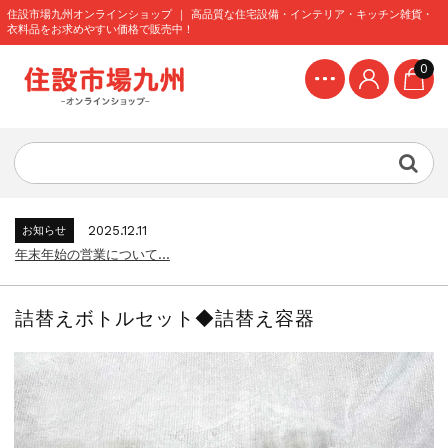
住設市場九州オンラインショップ ｜ 高品質な住宅設備・インテリア・キッチン雑貨・
衣料品をお求めやすい価格で販売中！
0
2024.8.9
お知らせ
【2024年】お盆期間中の営業について...
2026.4.7
お知らせ
配送料金を変更いたしました...
2025.12.11
お知らせ
年末年始の営業について...
2025.8.4
お知らせ
【2025年】お盆期間中の営業について...
詰替えボトルセット◆詰替え容器
2024.12.27
お知らせ
年末年始期間中の営業について...
2024.8.9
お知らせ
【2024年】お盆期間中の営業について...
2026.4.7
お知らせ
配送料金を変更いたしました...